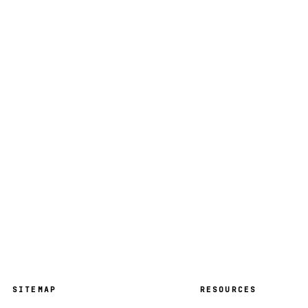
CONTACT — お問い合わせ
Aim higher together
お問い合わせはこちら
SITEMAP
RESOURCES