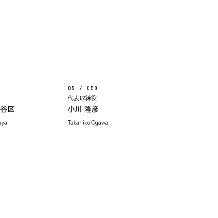
05 / CEO
代表取締役
田谷区
小川 隆彦
aya
Takahiko Ogawa